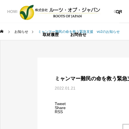
HOME
事業紹介
会社概要
採用情報
CSR
お知らせ
ミャンマー難民の命を救う緊急支援 vo2のお知らせ
取材履歴
お問合せ
ミャンマー難民の命を救う緊急支
2022.01.21
Tweet
Share
RSS