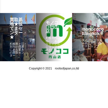
買取基
モノコ
地★捨
コ円山
てまセ
monococo
店
ンター
bangkok
★
札幌市円山
タイバンコクＮ
地区にある
Ｏ１の大型リユ
札幌市と江
リサイクル
ースショップ
別市の境界
ショップを
にある驚き
超えた魅力
の買取セン
ある大型店
ター
Copyright © 2021 rootsofjapan,co,ltd