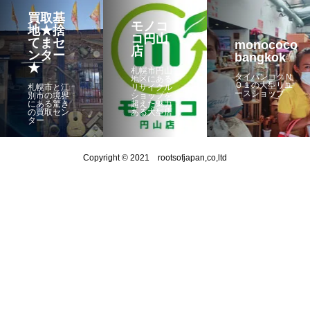
買取基
モノコ
地★捨
コ円山
てまセ
monococo
店
ンター
bangkok
★
札幌市円山
タイバンコクＮ
地区にある
Ｏ１の大型リユ
札幌市と江
リサイクル
ースショップ
別市の境界
ショップを
にある驚き
超えた魅力
の買取セン
ある大型店
ター
Copyright © 2021 rootsofjapan,co,ltd